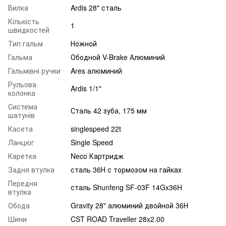
Вилка
Ardis 28" сталь
Кількість
1
швидкостей
Тип гальм
Ножной
Гальма
Ободной V-Brake Алюминий
Гальмівні ручки
Ares алюминий
Рульова
Ardis 1/1"
колонка
Система
Сталь 42 зуба, 175 мм
шатунів
Касета
singlespeed 22t
Ланцюг
Single Speed
Каретка
Neco Картридж
Задня втулка
сталь 36Н с тормозом на гайках
Передня
сталь Shunfeng SF-03F 14Gx36H
втулка
Обода
Gravity 28" алюминий двойной 36Н
Шини
CST ROAD Traveller 28x2.00