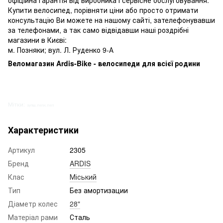
офіційна гарантія від виробника і сервісне обслуговування.
Купити велосипед, порівняти ціни або просто отримати
консультацію Ви можете на нашому сайті, зателефонувавши
за телефонами, а так само відвідавши наші роздрібні
магазини в Києві:
м. Позняки; вул. Л. Руденко 9-А
Веломагазин Ardis-Bike - велосипеди для всієї родини
Мітки:
зупш, пеги, пегі
Характеристики
Артикул
2305
Бренд
ARDIS
Клас
Міський
Тип
Без амортизации
Діаметр колес
28"
Матеріал рами
Сталь