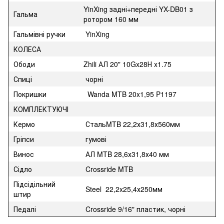
YinXing задні+передні YX-DB01 з
Гальма
ротором 160 мм
Гальмівні ручки
YinXing
КОЛЕСА
Ободи
Zhili АЛ 20" 10Gx28Н x1.75
Спиці
чорні
Покришки
Wanda MTB 20x1,95 P1197
КОМПЛЕКТУЮЧІ
Кермо
СтальMTB 22,2х31,8х560мм
Гріпси
гумові
Винос
АЛ MTB 28,6х31,8х40 мм
Сідло
Crossride MTB
Підсідільний
Steel 22,2x25,4х250мм
штир
Педалі
Crossride 9/16" пластик, чорні