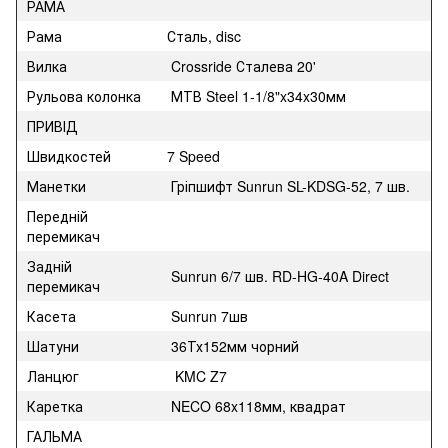
РАМА
Рама
Сталь, disc
Вилка
Crossride Сталева 20'
Рульова колонка
МТВ Steel 1-1/8"x34x30мм
ПРИВІД
Швидкостей
7 Speed
Манетки
Гріпшифт Sunrun SL-KDSG-52, 7 шв.
Передній
перемикач
Задній
Sunrun 6/7 шв. RD-HG-40A Direct
перемикач
Касета
Sunrun 7шв
Шатуни
36Тх152мм чорний
Ланцюг
KMC Z7
Каретка
NECO 68x118мм, квадрат
ГАЛЬМА