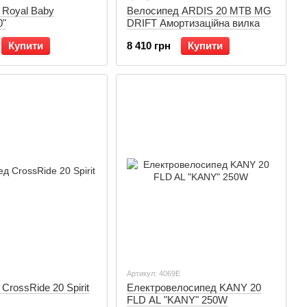
 Royal Baby
Велосипед ARDIS 20 MTB MG
0"
DRIFT Амортизаційна вилка
Купити
8 410 грн
Купити
Артикул: 4069Е
CrossRide 20 Spirit
Електровелосипед KANY 20
FLD AL "KANY" 250W