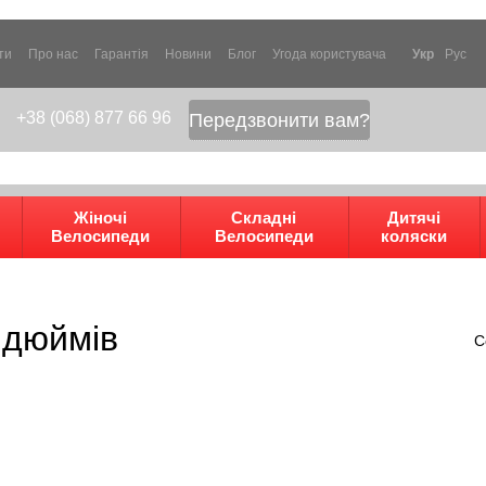
ти
Про нас
Гарантія
Новини
Блог
Угода користувача
Укр
Рус
+38 (068) 877 66 96
Передзвонити вам?
Жіночі
Складні
Дитячі
Велосипеди
Велосипеди
коляски
 дюймів
С