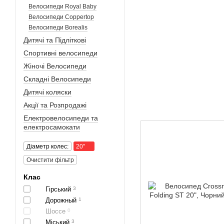
Велосипеди Royal Baby
Велосипеди Coppertop
Велосипеди Borealis
Дитячі та Підліткові
Спортивні велосипеди
Жіночі Велосипеди
Складні Велосипеди
Дитячі коляски
Акції та Розпродажі
Електровелосипеди та
електросамокати
Діаметр колес:
20"
Очистити фільтр
Клас
Гірський
3
Дорожный
1
Шоссе
0
Міський
3