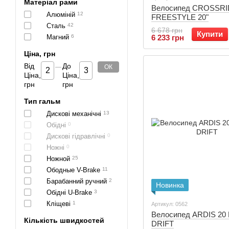
Матеріал рами
Велосипед CROSSR
Алюміній
12
FREESTYLE 20"
Сталь
42
6 678 грн
Купити
Магний
6
6 233 грн
Ціна, грн
Від
До
ОК
Ціна,
Ціна,
грн
грн
Тип гальм
Дискові механічні
13
Обідні
0
Дискові гідравлічні
0
Ножні
0
Ножной
25
Ободные V-Brake
11
Барабанний ручний
2
Новинка
Обідні U-Brake
3
Кліщеві
1
Артикул: 0562
Велосипед ARDIS 20
Кількість швидкостей
DRIFT