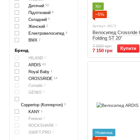
Дитячий
50
Хіт
Підлітковий
8
−5%
Складний
5
Женский
2
Артикул: 08171
Велосипед Crossride 
Електровелосипед
4
Folding ST 20"
BMX
2
7 500 грн
Купити
Бренд
7 150 грн
HILAND
0
ARDIS
43
Royal Baby
1
CROSSRIDE
14
Corrado
0
GENIO
0
Coppertop (Коппертоп)
3
KANY
1
Forever
0
ROCKSHARK
0
SWIFT.PRO
0
Новинка