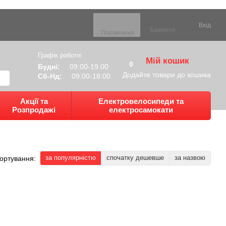
Вхід
Бажання
Порівняння
Графік роботи:
Мій кошик
0
Будні:
09:00-19.00
Додайте товари до кошика
Сб-Нд:
09:00-18:00
Акції та
Електровелосипеди та
Розпродажі
електросамокати
за популярністю
спочатку дешевше
за назвою
ортування: