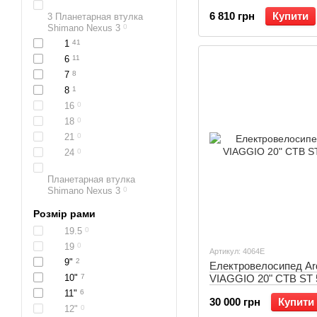
6 810 грн
Купити
3 Планетарная втулка
Shimano Nexus 3
0
1
41
6
11
7
8
8
1
16
0
18
0
21
0
24
0
Планетарная втулка
Shimano Nexus 3
0
Розмір рами
19.5
0
19
0
Артикул: 4064Е
9"
2
Електровелосипед Ardis
10"
7
VIAGGIO 20" CTB ST
11"
6
30 000 грн
Купити
12"
0