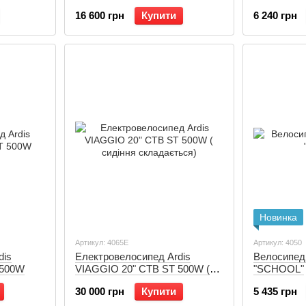
16 600 грн
Купити
6 240 грн
Новинка
Артикул: 4065Е
Артикул: 4050
Електровелосипед Ardis
Велосипед
 500W
VIAGGIO 20" CTB ST 500W (
"SCHOOL"
сидіння складається)
30 000 грн
Купити
5 435 грн