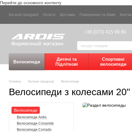
Перейти до основного контенту
Каталог продукції
Оплата
Доставка
Повернення та обмін
Контак
+38 (073) 415 99 80
Дитячі та
Спортивні
Велосипеди
Підліткові
велосипеди
Головна
Каталог продукції
Велосипеди
Велосипеди з колесами 20"
Велосипеди
Велосипеди Ardis
Велосипеди Crossride
Велосипеди Corrado