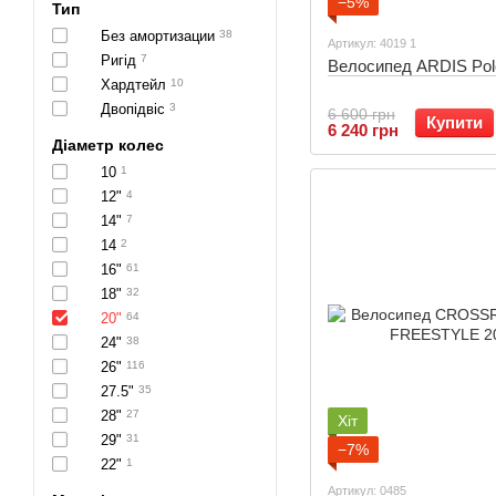
−5%
Тип
Без амортизации
38
Артикул: 4019 1
Ригід
7
Велосипед ARDIS Pol
Хардтейл
10
Двопідвіс
3
6 600 грн
Купити
6 240 грн
Діаметр колес
10
1
12"
4
14"
7
14
2
16"
61
18"
32
20"
64
24"
38
26"
116
27.5"
35
28"
27
Хіт
29"
31
−7%
22"
1
Артикул: 0485