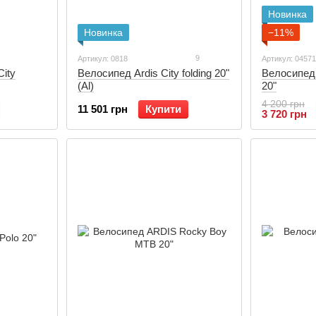
Новинка
Новинка
−11%
9
Артикул: 0818
Артикул: 04571
City
Велосипед Ardis City folding 20"
Велосипе
(Al)
20"
4 200 грн
11 501 грн
Купити
3 720 грн