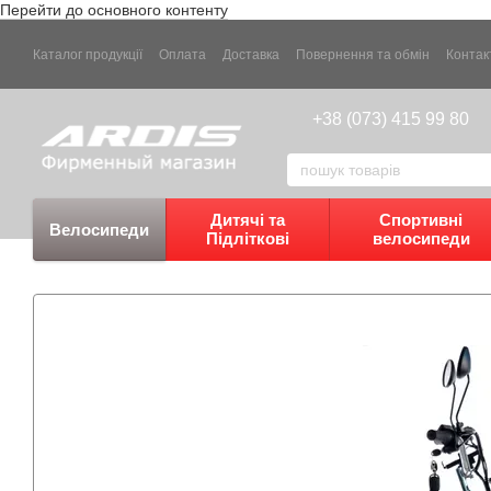
Перейти до основного контенту
Каталог продукції
Оплата
Доставка
Повернення та обмін
Контак
+38 (073) 415 99 80
Дитячі та
Спортивні
Велосипеди
Підліткові
велосипеди