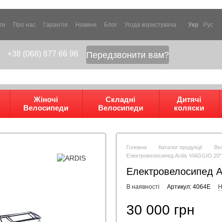
ти
Про нас
Гарантія
Новини
Блог
Угода користувача
Укр
Рус
+38 (068) 877 66 96
Передзвонити вам?
Жіночі
Складні
Дитячі
Велосипеди
Велосипеди
коляски
Головна
Каталог продукції
Ве
Електровелосипед Ardis VIAGGIO 20
Електровелосипед A
В наявності
Артикул: 4064Е
Н
30 000 грн