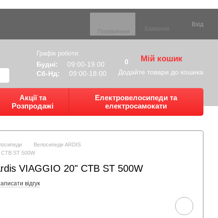
Вхід
Бажання
Порівняння
Графік роботи:
Мій кошик
0
Будні:
09:00-19.00
Додайте товари до кошика
Сб-Нд:
09:00-18:00
Акції та
Електровелосипеди та
Розпродажі
електросамокати
лосипеди
Велосипеди ARDIS
" CTB ST 500W
rdis VIAGGIO 20" CTB ST 500W
аписати відгук