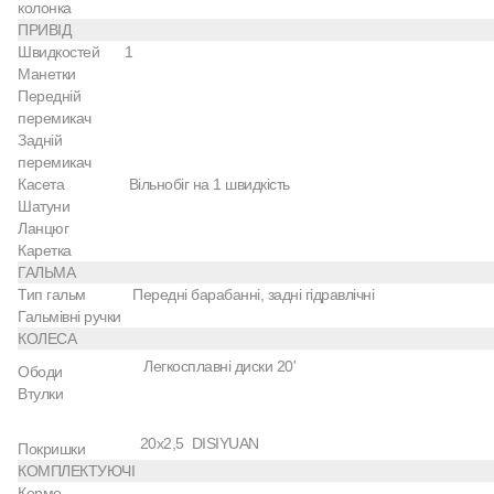
колонка
ПРИВІД
Швидкостей
1
Манетки
Передній
перемикач
Задній
перемикач
Касета
Вільнобіг на 1 швидкість
Шатуни
Ланцюг
Каретка
ГАЛЬМА
Тип гальм
Передні барабанні, задні гідравлічні
Гальмівні ручки
КОЛЕСА
Легкосплавні диски 20'
Ободи
Втулки
20х2,5 DISIYUAN
Покришки
КОМПЛЕКТУЮЧІ
Кермо