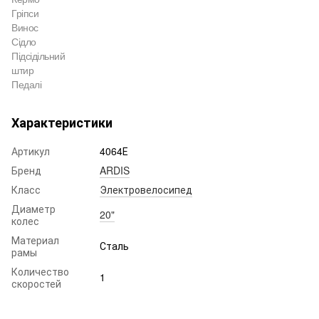
Гріпси
Винос
Сідло
Підсідільний
штир
Педалі
Характеристики
Артикул
4064Е
Бренд
ARDIS
Класс
Электровелосипед
Диаметр
20"
колес
Материал
Сталь
рамы
Количество
1
скоростей