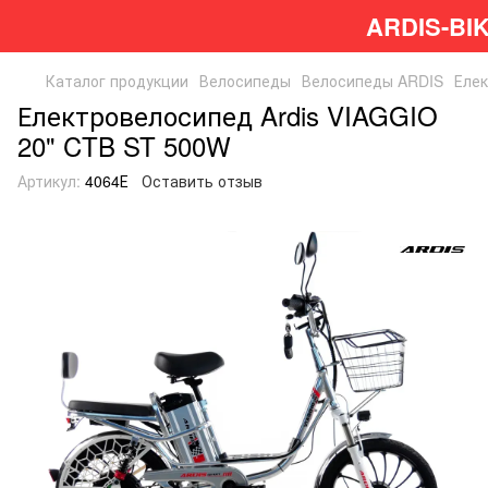
ARDIS-BI
Каталог продукции
Велосипеды
Велосипеды ARDIS
Елек
Електровелосипед Ardis VIAGGIO
20" CTB ST 500W
Артикул:
4064Е
Оставить отзыв