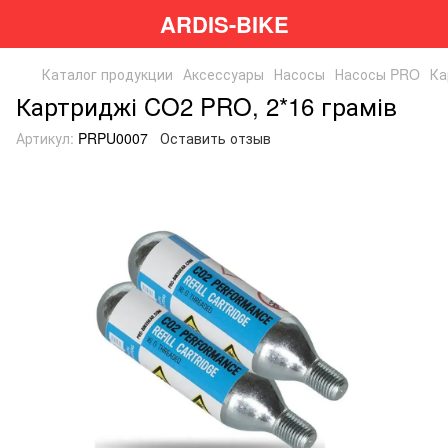
ARDIS-BIKE
Каталог продукции
Аксессуары
Насосы
Насосы PRO
Ка
Картриджі CO2 PRO, 2*16 грамів
Артикул:
PRPU0007
Оставить отзыв