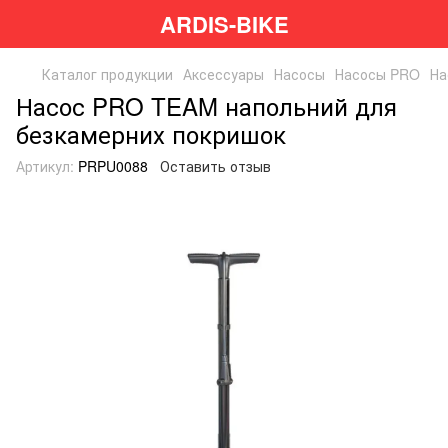
ARDIS-BIKE
Каталог продукции
Аксессуары
Насосы
Насосы PRO
На
Насос PRO TEAM напольний для
безкамерних покришок
Артикул:
PRPU0088
Оставить отзыв