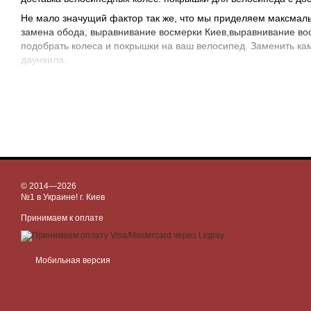
Не мало значущий фактор так же, что мы приделяем максмаль
замена обода, выравнивание восмерки Киев,выравнивание восм
подобрать колеса и покрышки на ваш велосипед. Заменить ка
даунхила.
Посетите наш Веломагазин в Киеве и вы найдете большой выбо
оценить все преймущества большого выбора ободов и покрышек
можете купить запчасти для велосипеда, а так же купить втулк
доставка велосипедных колес. покрышки для велосипеда с дос
© 2014—2026
№1 в Украине! г. Киев
Принимаем к оплате
Мобильная версия