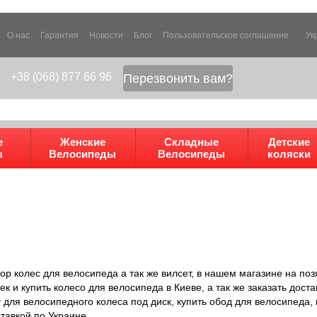
О нас
Гарантия
Новости
Блог
Пользовательское соглашение
Ук
+38 (068) 877 66 96
Перезвонить вам?
е
Женские
Складные
Детские
ы
Велосипеды
Велосипеды
коляски
р колес для велосипеда а так же вилсет, в нашем магазине на поз
 и купить колесо для велосипеда в Киеве, а так же заказать доста
у для велосипедного колеса под диск, купить обод для велосипеда, 
тавкой по Украине.