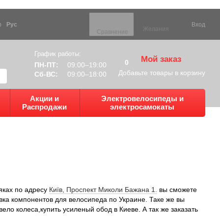
р
Рус
Вход
Желания
Сравнение
График работы:
Мой заказ
0
ПН-ПТ:
09:00–19:00
Добавьте товары в корзину
Сб-ВС:
09:00–18:00
Акции и
Электровелосипеды и
Распродажи
электросамокаты
яках по адресу
Київ, Проспект Миколи Бажана 1.
вы сможете
вка компонентов для велосипеда по Украине. Таке же вы
вело колеса,купить усиленый обод в Киеве. А так же заказать