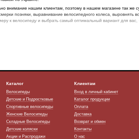
но внимание нашим клиентам, поэтому в нашем магазине так же су
ерки позняки, выравнивание велосипедного колеса, выровнять вос
меру к велосипеду и выбрать самый оптимальный вариант для вас, 
р колес для велосипеда а так же вилсет, в нашем магазине на поз
 и купить колесо для велосипеда в Киеве, а так же заказать доста
идля велосипедного колеса под диск, купить обод для велосипеда, в
тавкой по Украине.
Каталог
Клиентам
Велосипеды
Вход в личный кабинет
Детские и Подростковые
Каталог продукции
Спортивные велосипеды
Оплата
Женские Велосипеды
Доставка
Складные Велосипеды
Возврат и обмен
Детские коляски
Контакты
Акции и Распродажи
О нас