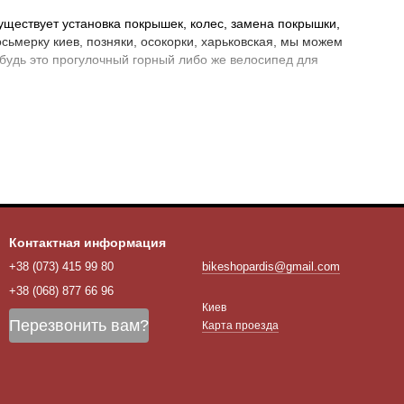
ществует установка покрышек, колес, замена покрышки,
ьмерку киев, позняки, осокорки, харьковская, мы можем
будь это прогулочный горный либо же велосипед для
яках по адресу
Київ, Проспект Миколи Бажана 1.
вы сможете
вка компонентов для велосипеда по Украине. Таке же вы
ело колеса,купить усиленый обод в Киеве. А так же заказать
Контактная информация
+38 (073) 415 99 80
bikeshopardis@gmail.com
+38 (068) 877 66 96
Киев
Перезвонить вам?
Карта проезда