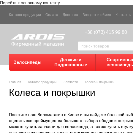
Перейти к основному контенту
Каталог продукции
Оплата
Доставка
Возврат и обмен
Контакты
+38 (073) 415 99 80
Детские и
Спортивны
Велосипеды
Подростковые
велосипед
Главная
Каталог продукции
Запчасти
Колеса и покрышки
Колеса и покрышки
Посетите наш Веломагазин в Киеве и вы найдете большой выбо
оценить все преймущества большого выбора ободов и покрышек
можете купить запчасти для велосипеда, а так же купить втулк
доставка велосипедных колес. покрышки для велосипеда с дос