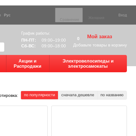
р
Рус
Вход
Желания
Сравнение
График работы:
Мой заказ
0
ПН-ПТ:
09:00–19:00
Добавьте товары в корзину
Сб-ВС:
09:00–18:00
Акции и
Электровелосипеды и
Распродажи
электросамокаты
по популярности
сначала дешевле
по названию
ртировка: