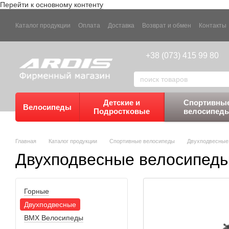
Перейти к основному контенту
Каталог продукции
Оплата
Доставка
Возврат и обмен
Контакты
+38 (073) 415 99 80
Детские и
Спортивны
Велосипеды
Подростковые
велосипед
Главная
Каталог продукции
Спортивные велосипеды
Двухподвесные
Двухподвесные велосипед
Горные
Двухподвесные
BMX Велосипеды