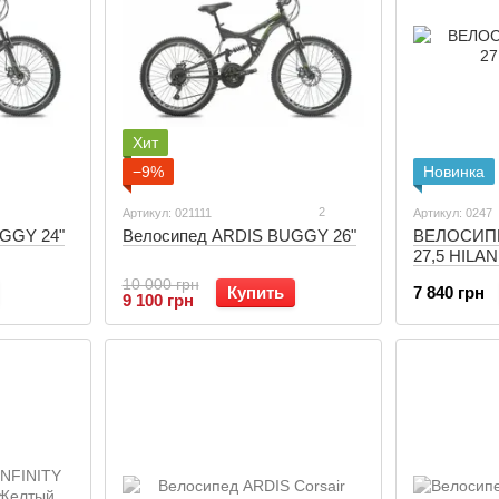
Хит
−9%
Новинка
2
Артикул: 021111
Артикул: 0247
Велосипед ARDIS BUGGY 26"
ВЕЛОСИП
GGY 24"
27,5 HILA
10 000 грн
Купить
7 840 грн
9 100 грн