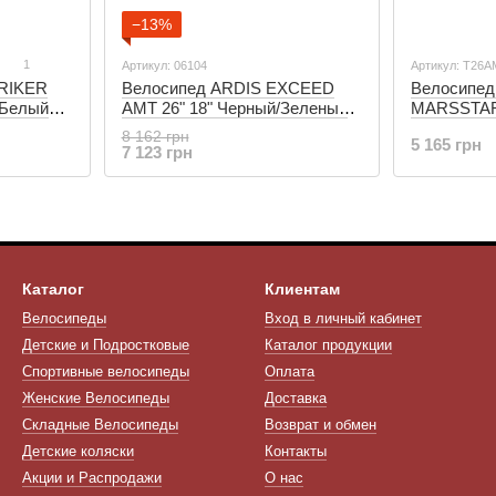
−13%
1
Артикул: 06104
Артикул: T26
TRIKER
Велосипед ARDIS EXCEED
Велосипе
/Белый
AMT 26" 18" Черный/Зеленый
MARSSTAR 
(06104)
Черный/Зе
8 162 грн
5 165 грн
7 123 грн
Каталог
Клиентам
Велосипеды
Вход в личный кабинет
Детские и Подростковые
Каталог продукции
Спортивные велосипеды
Оплата
Женские Велосипеды
Доставка
Складные Велосипеды
Возврат и обмен
Детские коляски
Контакты
Акции и Распродажи
О нас