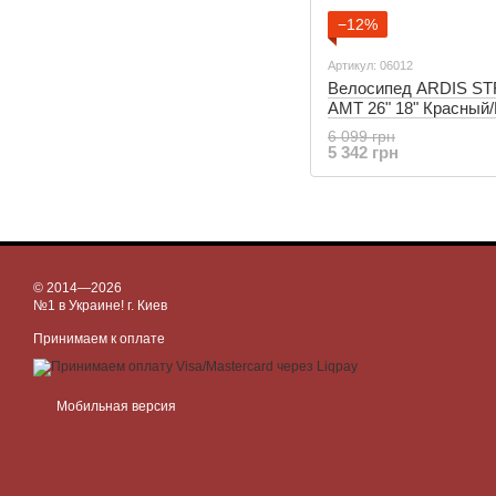
−12%
Артикул: 06012
Велосипед ARDIS S
AMT 26" 18" Красный
(06012)
6 099 грн
5 342 грн
© 2014—2026
№1 в Украине! г. Киев
Принимаем к оплате
Мобильная версия