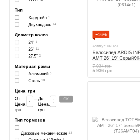
Тип
Хардтейл
1
Двухподвес
14
−16%
Диаметр колес
24"
1
Артикул: 0614a1
26"
11
Велосипед ARDIS INF
27.5"
2
AMT 26" 19" Серый/
(0614a1)
7 034 грн
Материал рамы
5 936 грн
Алюминий
5
Сталь
10
Цена, грн
От
До
OK
Цена,
Цена,
грн
грн
Тип тормозов
Дисковые механические
13
2