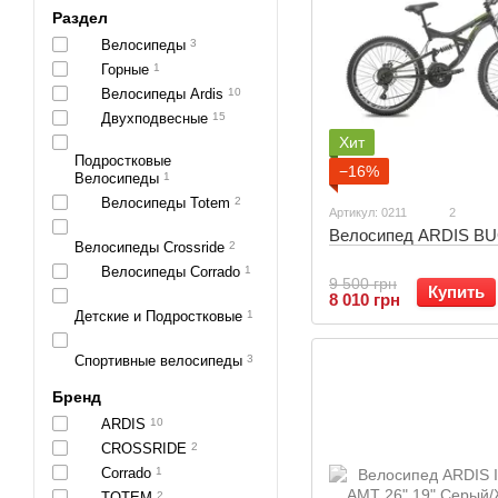
Раздел
Велосипеды
3
Горные
1
Велосипеды Ardis
10
Двухподвесные
15
Хит
Подростковые
−16%
Велосипеды
1
Велосипеды Totem
2
Артикул: 0211
2
Велосипед ARDIS BU
Велосипеды Crossride
2
Велосипеды Corrado
1
9 500 грн
Купить
8 010 грн
Детские и Подростковые
1
Спортивные велосипеды
3
Бренд
ARDIS
10
CROSSRIDE
2
Corrado
1
TOTEM
2