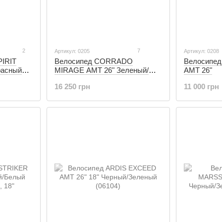
2
7
Артикул: 0205
Артикул: 0208
IRIT
Велосипед CORRADO
Велосипе
расный
MIRAGE АМТ 26" Зеленый/
AMT 26"
Красный (0205)
16 250 грн
11 000 грн