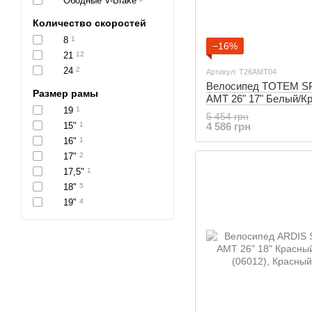
Ободные V-Brake
Количество скоростей
8
1
−16%
21
12
24
2
Артикул: T26AMT04
Велосипед TOTEM SP
Размер рамы
AMT 26" 17" Белый/К
19
1
(T26AMT04)
5 454 грн
15"
1
4 586 грн
16"
1
17"
2
17,5"
1
18"
5
19"
4