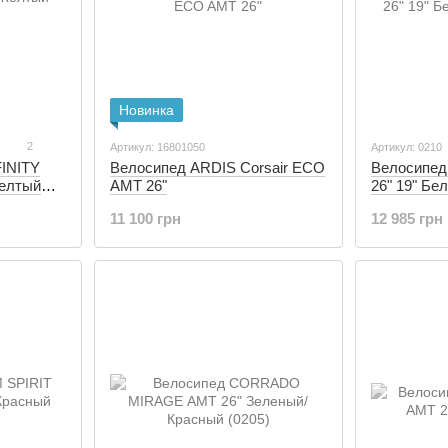
Новинка
2
Артикул: 16801050
Артикул: 0210
INITY
Велосипед ARDIS Corsair ECO
Велосипед
Желтый
AMT 26"
26" 19" Бе
11 100 грн
12 985 грн