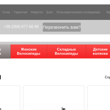
О нас
Гарантия
Новости
Блог
Пользовательское соглашение
Ук
+38 (068) 877 66 96
Перезвонить вам?
е
Женские
Складные
Детские
ы
Велосипеды
Велосипеды
коляски
ы
Со