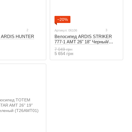
−20%
2
3
Артикул: 06106
д ARDIS HUNTER
Велосипед ARDIS STRIKER
777-1 AMT 26" 18" Черный/
Серый (06106)
7 049 грн
5 654 грн