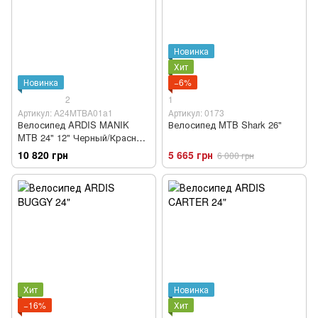
Новинка
Хит
Новинка
−6%
2
1
Артикул: A24MTBA01a1
Артикул: 0173
Велосипед ARDIS MANIK
Велосипед MTB Shark 26"
MTB 24" 12" Черный/Красный
(A24MTBA01a1)
10 820 грн
5 665 грн
6 000 грн
Хит
Новинка
−16%
Хит