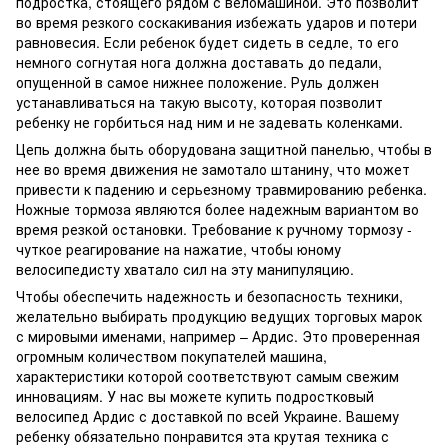
подростка, стоящего рядом с веломашиной. Это позволит
во время резкого соскакивания избежать ударов и потери
равновесия. Если ребенок будет сидеть в седле, то его
немного согнутая нога должна доставать до педали,
опущенной в самое нижнее положение. Руль должен
устанавливаться на такую высоту, которая позволит
ребенку не горбиться над ним и не задевать коленками.
Цепь должна быть оборудована защитной панелью, чтобы в
нее во время движения не замотало штанину, что может
привести к падению и серьезному травмированию ребенка.
Ножные тормоза являются более надежным вариантом во
время резкой остановки. Требование к ручному тормозу -
чуткое реагирование на нажатие, чтобы юному
велосипедисту хватало сил на эту манипуляцию.
Чтобы обеспечить надежность и безопасность техники,
желательно выбирать продукцию ведущих торговых марок
с мировыми именами, например – Ардис. Это проверенная
огромным количеством покупателей машина,
характеристики которой соответствуют самым свежим
инновациям. У нас вы можете купить подростковый
велосипед Ардис с доставкой по всей Украине. Вашему
ребенку обязательно понравится эта крутая техника с