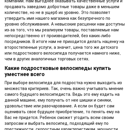
компании. Нам выгоднее оказывать качественные услуги и
продавать заведомо добротные товары даже в меньшем
количестве, но не в ущерб их уровню. Это позволяет
утвердить имя нашего магазина как безупречного по
уровню обслуживания. А невысокие расценки нам доступны
из-за того, что мы реализуем товары, поставляемые нам
непосредственно от производителей, без каких-либо
посредников. В итоге нам не приходится делать наценку на
второстепенные услуги, а значит, цена того же детского
или подросткового велосипеда получается намного ниже,
чем в других аналогичных торговых сетях.
Какие подростковые велосипеды купить
уместнее всего
При выборе велосипеда для подростка нужно выходить из
множества критериев. Так, очень важно учитывать мнение
самого будущего велосипедиста. Ведь это ему ездить на
данной машине, ему получать от нее шишки и синяки,
удовольствие или разочарование. А если он будет сам
оценивать свое будущее приобретение, то пенять ему на
Вас не придется. Ребенок сможет угодить всем своим
запросам и выбрать велосипед, подходящий ему по
престижности, скоростным характеристикам, мощности,