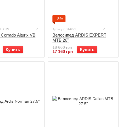
−8%
2
2
MTB07S
Артикул: 0142a1
Corrado Alturix VB
Велосипед ARDIS EXPERT
МТВ 26"
18 600 грн
Купить
Купить
17 160 грн