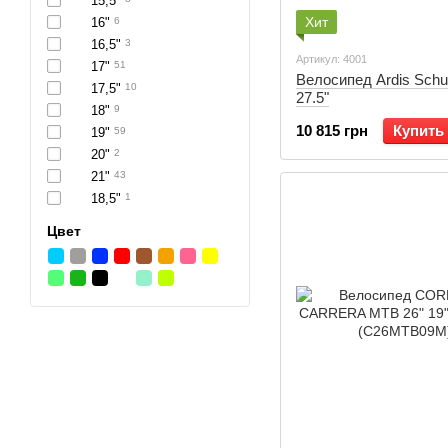
15,5"
Хит
16"
6
16,5"
3
Артикул: 4001
17"
51
Велосипед Ardis Schu
17,5"
10
27.5"
18"
9
10 815 грн
Купить
19"
59
20"
2
21"
43
18,5"
1
Цвет