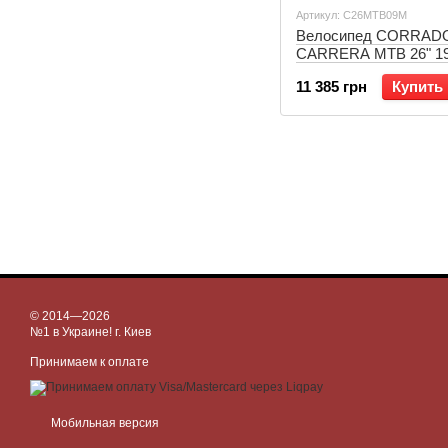
Артикул: C26MTB09M
Велосипед CORRAD
CARRERA MTB 26" 19
Красный (C26MTB09
11 385 грн
Купить
© 2014—2026
№1 в Украине! г. Киев
Принимаем к оплате
Мобильная версия