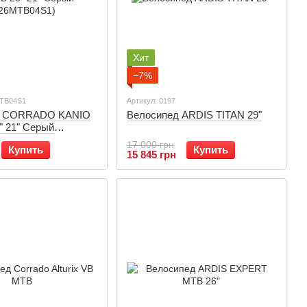
Хит
−7%
MTB04S1
Артикул: 0197
д CORRADO KANIO
Велосипед ARDIS TITAN 29"
" 21" Серый
4S1)
17 000 грн
Купить
Купить
15 845 грн