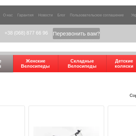
О нас
Гарантия
Новости
Блог
Пользовательское соглашение
Ук
+38 (068) 877 66 96
Перезвонить вам?
е
Женские
Складные
Детские
ы
Велосипеды
Велосипеды
коляски
Со