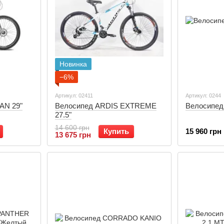
Новинка
−6%
Артикул: 02411
Артикул: 0244
AN 29"
Велосипед ARDIS EXTREME
Велосипед 
27.5"
14 600 грн
Купить
15 960 грн
13 675 грн