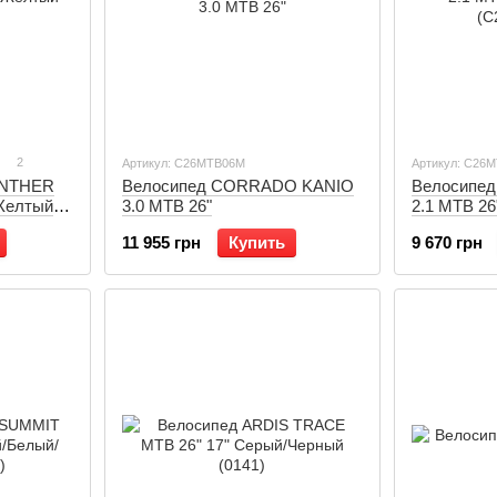
2
Артикул: С26MTB06M
Артикул: C26
ANTHER
Велосипед CORRADO KANIO
Велосипе
Желтый
3.0 MTB 26"
2.1 MTB 26
(C26MTB0
11 955 грн
Купить
9 670 грн