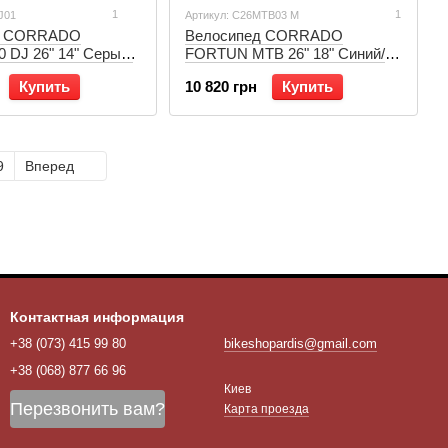
1
1
J01
Артикул: C26MTB03 M
д CORRADO
Велосипед CORRADO
 DJ 26" 14" Серый/
FORTUN MTB 26" 18" Синий/
26DJ01)
Черный (C26MTB03 M)
Купить
10 820 грн
Купить
9
Вперед
Контактная информация
+38 (073) 415 99 80
bikeshopardis@gmail.com
+38 (068) 877 66 96
Киев
Перезвонить вам?
Карта проезда