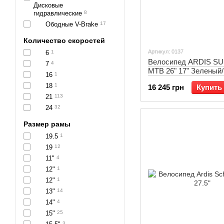
Дисковые
гидравлические
8
Ободные V-Brake
17
Количество скоростей
Артикул: 0137
6
1
Велосипед ARDIS S
7
4
MTB 26" 17" Зеленый
16
1
Черный (0137)
18
1
16 245 грн
Купить
21
113
24
32
Размер рамы
19.5
1
19
12
11"
4
12"
1
12"
1
13"
14
14"
4
15"
25
3