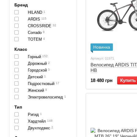
Бренд
HILAND
1
ARDIS
115
CROSSRIDE
32
Corrado
8
TOTEM
4
Новинка
Класс
Горный
152
Артикул: 01971
Дорожный
2
Велосипед ARDIS TIT
HB
Городской
5
Детский
1
18 480 грн
Купить
Подростковый
17
Женский
8
Электровелосипед
1
Тип
Ригид
1
Хардтейл
148
Двухподвес
2