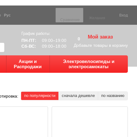
р
Рус
Вход
Желания
Сравнение
График работы:
Мой заказ
0
ПН-ПТ:
09:00–19:00
Добавьте товары в корзину
Сб-ВС:
09:00–18:00
Акции и
Электровелосипеды и
Распродажи
электросамокаты
по популярности
сначала дешевле
по названию
ртировка: