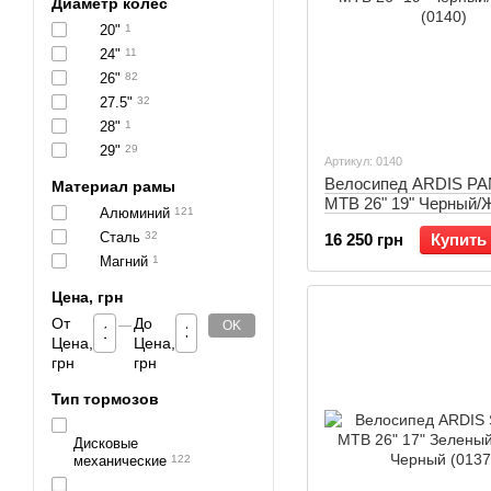
Диаметр колес
20"
1
24"
11
26"
82
27.5"
32
28"
1
29"
29
Артикул: 0140
Велосипед ARDIS P
Материал рамы
MTB 26" 19" Черный/
Алюминий
121
(0140)
Сталь
32
16 250 грн
Купить
Магний
1
Цена, грн
От
До
OK
Цена,
Цена,
грн
грн
Тип тормозов
Дисковые
механические
122