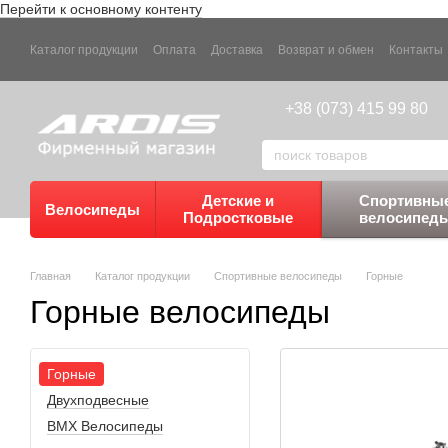
Перейти к основному контенту
Каталог продукции
Оплата
Доставка
Возврат и обмен
Контакты
+38 (073) 415 99 80
Детские и
Спортивны
Велосипеды
Подростковые
велосипед
Главная
Каталог продукции
Спортивные велосипеды
Горные
Горные велосипеды
Горные
Двухподвесные
BMX Велосипеды