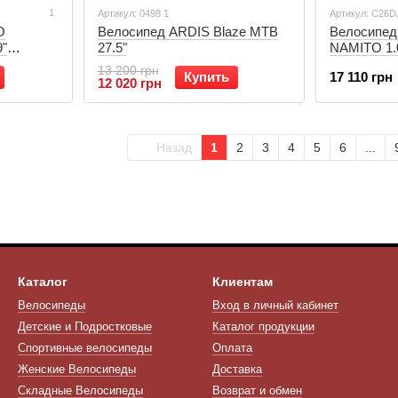
1
Артикул: 0498 1
Артикул: C26D
O
Велосипед ARDIS Blaze MTB
Велосипе
"
27.5"
NAMITO 1.0
M)
Черный (C
13 200 грн
Купить
17 110 грн
12 020 грн
Назад
1
2
3
4
5
6
...
Каталог
Клиентам
Велосипеды
Вход в личный кабинет
Детские и Подростковые
Каталог продукции
Спортивные велосипеды
Оплата
Женские Велосипеды
Доставка
Складные Велосипеды
Возврат и обмен