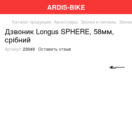
ARDIS-BIKE
Каталог продукции
Аксессуары
Звонки и сигналы
Звонк
Дзвоник Longus SPHERE, 58мм,
срібний
Артикул:
23049
Оставить отзыв