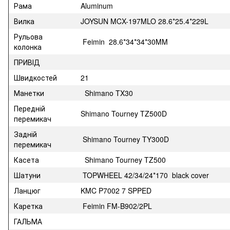
Рама
Aluminum
Вилка
JOYSUN MCX-197MLO 28.6*25.4*229L
Рульова
Feimin 28.6*34*34*30MM
колонка
ПРИВІД
Швидкостей
21
Манетки
Shimano TX30
Передній
Shimano Tourney TZ500D
перемикач
Задній
Shimano Tourney TY300D
перемикач
Касета
Shimano Tourney TZ500
Шатуни
TOPWHEEL 42/34/24*170 black cover
Ланцюг
KMC P7002 7 SPPED
Каретка
Feimin FM-B902/2PL
ГАЛЬМА