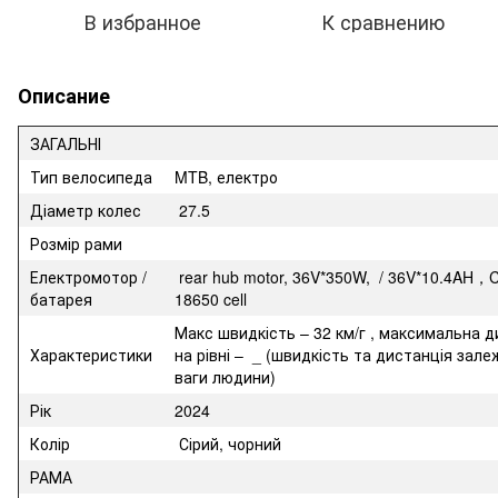
В избранное
К сравнению
Описание
ЗАГАЛЬНІ
Тип велосипеда
MTB, електро
Діаметр колес
27.5
Розмір рами
Електромотор /
rear hub motor, 36V*350W, / 36V*10.4AH，
батарея
18650 cell
Макс швидкість – 32 км/г , максимальна д
Характеристики
на рівні – _ (швидкість та дистанція зале
ваги людини)
Рік
2024
Колір
Сірий, чорний
РАМА