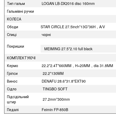
Тип гальм
LOGAN LB-DX2016 disc 160mm
Гальмівні ручки
КОЛЕСА
Ободи
STAR CIRCLE 27.5inch*13G*36H，A/V
Спиці
чорні
Покришки
MEIMING 27.5*2.10 full black
КОМПЛЕКТУЮЧІ
Кермо
22.2*2.4T*660MM，H=20MM，dia 31.8MM
Гріпси
22.2*130MM
Винос
DENAFU 28.6*31.8*EXT90
Сідло
TINGBO SOFT
Підсідільний
27.2mm*300mm
штир
Педалі
Feimin FP-850B