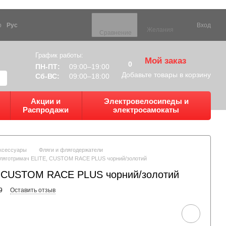
р
Рус
Вход
Желания
Сравнение
График работы:
Мой заказ
0
ПН-ПТ:
09:00–19:00
Добавьте товары в корзину
Сб-ВС:
09:00–18:00
Акции и
Электровелосипеды и
Распродажи
электросамокаты
ксессуары
Фляги и флягодержатели
ляготримач ELITE, CUSTOM RACE PLUS чорний/золотий
, CUSTOM RACE PLUS чорний/золотий
9
Оставить отзыв