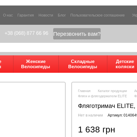
О нас
Гарантия
Новости
Блог
Пользовательское соглашение
Ук
+38 (068) 877 66 96
Перезвонить вам?
е
Женские
Складные
Детские
ы
Велосипеды
Велосипеды
коляски
Главная
Каталог продукции
А
Фляги и флягодержатели ELITE
Ф
Фляготримач ELITE
Нет в наличии
Артикул: 014064
1 638 грн