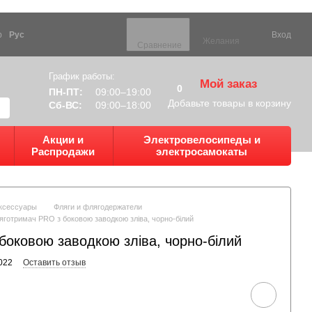
р
Рус
Вход
Желания
Сравнение
График работы:
Мой заказ
0
ПН-ПТ:
09:00–19:00
Добавьте товары в корзину
Сб-ВС:
09:00–18:00
Акции и
Электровелосипеды и
Распродажи
электросамокаты
ксессуары
Фляги и флягодержатели
яготримач PRO з боковою заводкою зліва, чорно-білий
боковою заводкою зліва, чорно-білий
022
Оставить отзыв