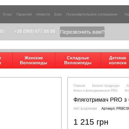
О нас
Гарантия
Новости
Блог
Пользовательское соглашение
Ук
80
+38 (068) 877 66 96
Перезвонить вам?
е
Женские
Складные
Детские
ы
Велосипеды
Велосипеды
коляски
Главная
Каталог продукции
А
Фляги и флягодержатели PRO
Фл
Фляготримач PRO з 
Нет в наличии
Артикул: PRBC0
1 215 грн