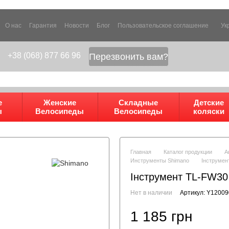
О нас
Гарантия
Новости
Блог
Пользовательское соглашение
Ук
+38 (068) 877 66 96
Перезвонить вам?
е
Женские
Складные
Детские
ы
Велосипеды
Велосипеды
коляски
Главная
Каталог продукции
А
Инструменты Shimano
Інструмен
Інструмент ТL-FW30 
Нет в наличии
Артикул: Y1200
1 185 грн