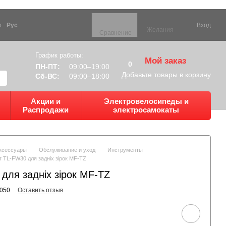
р
Рус
Вход
Желания
Сравнение
График работы:
Мой заказ
0
ПН-ПТ:
09:00–19:00
Добавьте товары в корзину
Сб-ВС:
09:00–18:00
Акции и
Электровелосипеды и
Распродажи
электросамокаты
ксессуары
Обслуживание и уход
Инструменты
т ТL-FW30 для задніх зірок MF-TZ
для задніх зірок MF-TZ
9050
Оставить отзыв