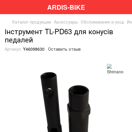
ARDIS-BIKE
Каталог продукции
Аксессуары
Обслуживание и уход
Ин
Інструмент TL-PD63 для конусів
педалей
Артикул:
Y46098630
Оставить отзыв