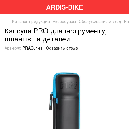
ARDIS-BIKE
Каталог продукции
Аксессуары
Обслуживание и уход
Ин
Капсула PRO для інструменту,
шлангів та деталей
Артикул:
PRAC0141
Оставить отзыв