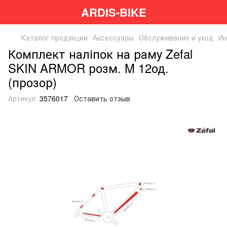
ARDIS-BIKE
Каталог продукции
Аксессуары
Обслуживание и уход
Ин
Комплект наліпок на раму Zefal
SKIN ARMOR розм. M 12од.
(прозор)
Артикул:
3576017
Оставить отзыв