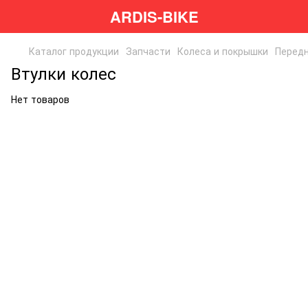
ARDIS-BIKE
Каталог продукции
Запчасти
Колеса и покрышки
Передн
Втулки колес
Нет товаров