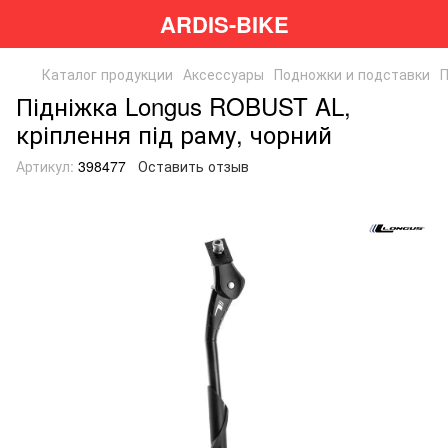
ARDIS-BIKE
Каталог продукции
Аксессуары
Подножки и подставки
П
Підніжка Longus ROBUST AL,
кріплення під раму, чорний
Артикул:
398477
Оставить отзыв