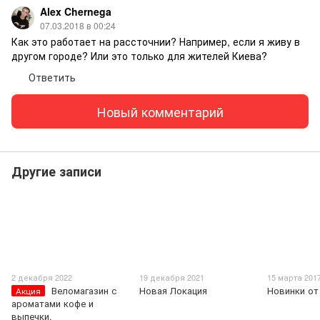
Alex Chernega
07.03.2018 в 00:24
Как это работает на рассточнии? Например, если я живу в
другом городе? Или это только для жителей Киева?
Ответить
Новый комментарий
Другие записи
2 декабря 2022
19 декабря 2021
15 марта 201
Веломагазин с
Новая Локация
Новинки от 
Акция
ароматами кофе и
выпечки.