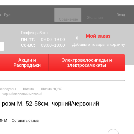
р
Рус
Вход
Желания
Сравнение
График работы:
Мой заказ
0
ПН-ПТ:
09:00–19:00
Добавьте товары в корзину
Сб-ВС:
09:00–18:00
Акции и
Электровелосипеды и
Распродажи
электросамокаты
ксессуары
Шлема
Шлема HQBC
, чорний/червоний матовий
озм M. 52-58см, чорний/червоний
0- M
Оставить отзыв