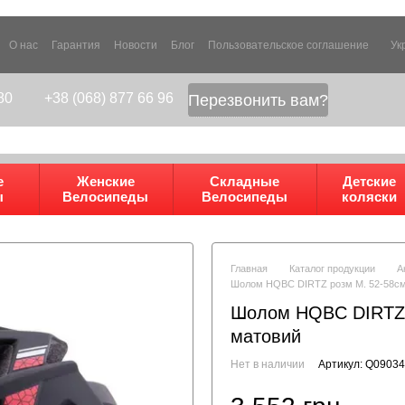
О нас
Гарантия
Новости
Блог
Пользовательское соглашение
Ук
80
+38 (068) 877 66 96
Перезвонить вам?
е
Женские
Складные
Детские
ы
Велосипеды
Велосипеды
коляски
Главная
Каталог продукции
А
Шолом HQBC DIRTZ розм M. 52-58см
Шолом HQBC DIRTZ р
матовий
Нет в наличии
Артикул: Q09034