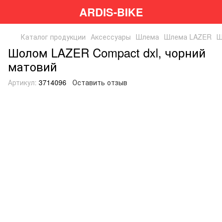
ARDIS-BIKE
Каталог продукции
Аксессуары
Шлема
Шлема LAZER
Ш
Шолом LAZER Compact dxl, чорний
матовий
Артикул:
3714096
Оставить отзыв