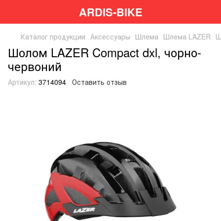
ARDIS-BIKE
Каталог продукции
Аксессуары
Шлема
Шлема LAZER
Ш
Шолом LAZER Compact dxl, чорно-
червоний
Артикул:
3714094
Оставить отзыв