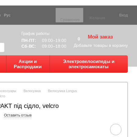
р
Рус
Вход
Желания
Сравнение
График работы:
Мой заказ
0
ПН-ПТ:
09:00–19:00
Добавьте товары в корзину
Сб-ВС:
09:00–18:00
Акции и
Электровелосипеды и
Распродажи
электросамокаты
ксессуары
Велосумка
Велосумка Longus
lcro
T під сідло, velcro
Оставить отзыв