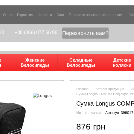
О нас
Гарантия
Новости
Блог
Пользовательское соглашение
Ук
80
+38 (068) 877 66 96
Перезвонить вам?
е
Женские
Складные
Детские
ы
Велосипеды
Велосипеды
коляски
Главная
Каталог продукции
А
Сумка Longus COMPAKT під сідло, ve
Сумка Longus COMPAK
Нет в наличии
Артикул: 399017
876 грн