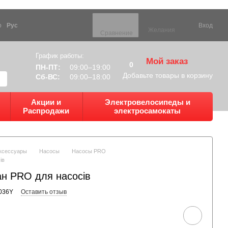
р
Рус
Вход
Желания
Сравнение
График работы:
Мой заказ
0
ПН-ПТ:
09:00–19:00
Добавьте товары в корзину
Сб-ВС:
09:00–18:00
Акции и
Электровелосипеды и
Распродажи
электросамокаты
ксессуары
Насосы
Насосы PRO
ів
ан PRO для насосів
036Y
Оставить отзыв