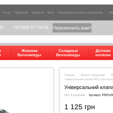
О нас
Гарантия
Новости
Блог
Пользовательское соглашение
Ук
80
+38 (068) 877 66 96
Перезвонить вам?
е
Женские
Складные
Детские
ы
Велосипеды
Велосипеды
коляски
Главная
Каталог продукции
А
Універсальний клапан PRO для насос
Універсальний клап
Нет в наличии
Артикул: PRPU0
1 125 грн