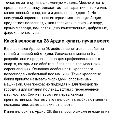
точки, но зато купить фирменную модель. Можно отдать
предпочтение рынку, однако там нет гарантии, что купишь
качественный товар, хотя и довольно недорогой. Но
наилучший вариант – наш интернет-магазин, где Ардис
предлагает велосипеды, как говорится, с пылу – с жару,
прямо с завода, по-настоящему качественные, добротные,
фирменные машины.
Какой велосипед 28 Ардис купить лучше всего
В велосипеде Ардис на 28 дюймов сочетаются свойства
горной и шоссейной модели. Изначально машина была
разработана и предназначена для профессионального
спорта, которым не обойтись без нее на тренировках и
соревнованиях. Основная особенность кроссового
велосипеда - небольшой вес машины. Такие кроссовые
байки принято называть гибридами, спортивными
машинами. Они прекрасно подходят и для поездок по
городу, и для катания по ландшафтам с пересеченной
местностью. Они не пасуют ни перед какими
препятствиями. Поэтому этот велосипед выбирают многие
пользователи, даже далекие от спорта.
Купив велосипед Ардис-28, Вы запросто сможете ездить на