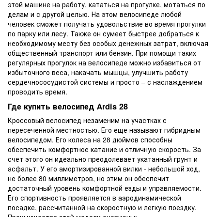
этой машине на работу, кататься на прогулке, мотаться по
делам и с другой целью. На этом велосипеде любой
человек сможет получать удовольствие во время прогулки
по парку или лесу. Также он сумеет быстрее добраться к
необходимому месту без особых денежных затрат, включая
общественный транспорт или бензин. При помощи таких
регулярных прогулок на велосипеде можно избавиться от
избыточного веса, накачать мышцы, улучшить работу
сердечнососудистой системы и просто – с наслаждением
проводить время.
Где купить велосипед Аrdis 28
Кроссовый велосипед незаменим на участках с
пересеченной местностью. Его еще называют гибридным
велосипедом. Его колеса на 28 дюймов способны
обеспечить комфортное катание и отличную скорость. За
счет этого он идеально преодолевает укатанный грунт и
асфальт. У его амортизированной вилки - небольшой ход,
не более 80 миллиметров, но этим он обеспечит
достаточный уровень комфортной езды и управляемости.
Его спортивность проявляется в аэродинамической
посадке, рассчитанной на скоростную и легкую поездку.
Преимущества этой модели очевидны: