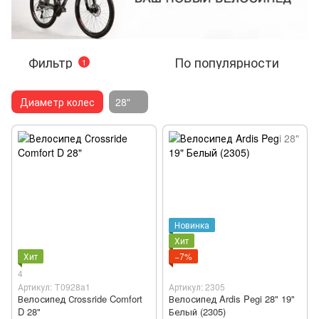
Фильтр
По популярности
1
Диаметр колес
28"
Новинка
Хит
Хит
−7%
4
Артикул: Т0928a1
Артикул: 2305
Велосипед Сrossride Comfort
Велосипед Ardis Pegi 28" 19"
D 28"
Белый (2305)