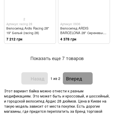
2
Артикул: racing 28
Артикул: 0936
Велосипед Ardis Racing 28"
Велосипед ARDIS
19" Белый (racing 28)
BARCELONA 28" Сиреневый
(0936)
7 212 грн
4 378 грн
Показать еще 7 товаров
Назад
Вперед
1
из 2
Этот вариант байка можно отнести к разным
модификациям. Это может быть и кроссовый, и шоссейный,
и городской велосипед Ардис 28 дюймов. Цена в Киеве на
такую модель зависит от места покупки. Есть дорогие
магазины, где придется переплатить за бренд торговой