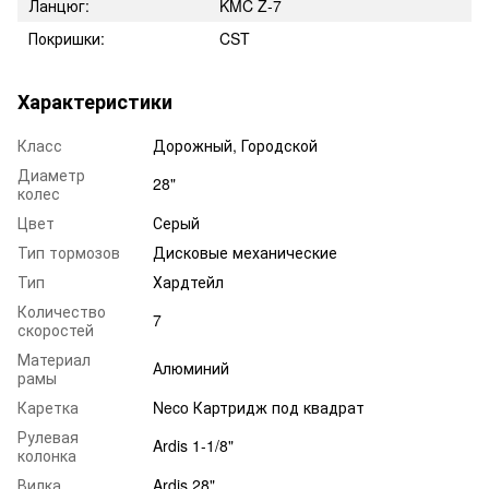
Ланцюг:
KMC Z-7
Покришки:
CST
Характеристики
Класс
Дорожный, Городской
Диаметр
28"
колес
Цвет
Серый
Тип тормозов
Дисковые механические
Тип
Хардтейл
Количество
7
скоростей
Материал
Алюминий
рамы
Каретка
Neco Картридж под квадрат
Рулевая
Ardis 1-1/8"
колонка
Вилка
Ardis 28"