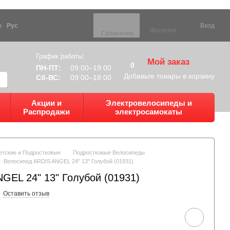
р
Рус
Вход
Желания
Сравнение
График работы:
Мой заказ
0
ПН-ПТ:
09:00–19:00
Добавьте товары в корзину
Сб-ВС:
09:00–18:00
Акции и
Электровелосипеды и
Распродажи
электросамокаты
етские и Подростковые
Подростковые Велосипеды
Велосипед ARDIS ANGEL 24" 13" Голубой (01931)
GEL 24" 13" Голубой (01931)
Оставить отзыв