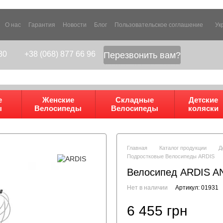
О нас
Гарантия
Новости
Блог
Пользовательское соглашение
Ук
80
+38 (068) 877 66 96
Перезвонить вам?
е
Женские
Складные
Детские
ы
Велосипеды
Велосипеды
коляски
Главная
Каталог продукции
Д
Подростковые Велосипеды ARDIS
Велосипед ARDIS AN
Нет в наличии
Артикул: 01931
6 455 грн