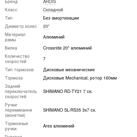
Бренд
ARDIS
Класс
Складной
Тип
Без амортизации
Диаметр колес
20"
Материал
Алюминий
рамы
Вилка
Crossride 20" алюминий
Количество
7
скоростей
Тип тормозов
Дисковые механические
Тормоза
Дисковые Mechanical, ротор 160мм
Задний
переключатель
SHIMANO RD-TY21 7 ск.
скоростей
Ручки
перемикання
SHIMANO SL-RS35 3х7 ск.
(монетки)
Тормозные
Ares алюминий
ручки
Рулевая