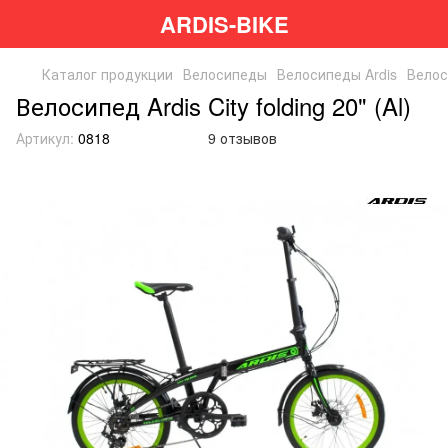
ARDIS-BIKE
Каталог продукции
Велосипеды
Велосипеды Ardis
Велос
Велосипед Ardis City folding 20" (Al)
Артикул:
0818
9 отзывов