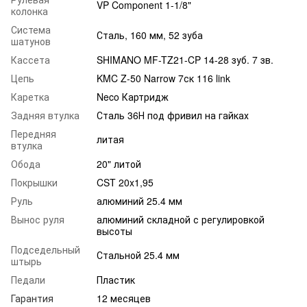
VP Component 1-1/8"
колонка
Система
Сталь, 160 мм, 52 зуба
шатунов
Кассета
SHIMANO MF-TZ21-CP 14-28 зуб. 7 зв.
Цепь
KMC Z-50 Narrow 7ск 116 link
Каретка
Neco Картридж
Задняя втулка
Сталь 36Н под фривил на гайках
Передняя
литая
втулка
Обода
20" литой
Покрышки
CST 20x1,95
Руль
алюминий 25.4 мм
Вынос руля
алюминий складной с регулировкой
высоты
Подседельный
Стальной 25.4 мм
штырь
Педали
Пластик
Гарантия
12 месяцев