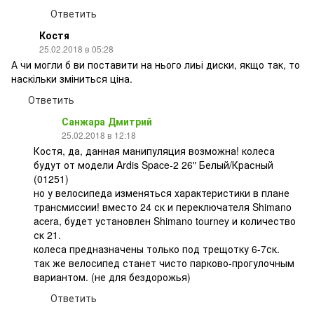
Ответить
Костя
25.02.2018 в 05:28
А чи могли б ви поставити на нього лиьі диски, якщо так, то
наскільки зміниться ціна.
Ответить
Санжара Дмитрий
25.02.2018 в 12:18
Костя, да, данная манипуляция возможна! колеса
будут от модели Ardis Space-2 26" Белый/Красный
(01251)
но у велосипеда изменяться характеристики в плане
трансмиссии! вместо 24 ск и переключателя Shimano
acera, будет установлен Shimano tourney и количество
ск 21.
колеса предназначены только под трещотку 6-7ск.
так же велосипед станет чисто парково-прогулочным
вариантом. (не для бездорожья)
Ответить