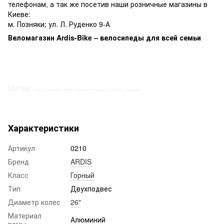
телефонам, а так же посетив наши розничные магазины в
Киеве:
м. Позняки; ул. Л. Руденко 9-А
Веломагазин Ardis-Bike – велосипеды для всей семьи
Метки:
корсар, корсаир, пират, пірат, двухподвес, сщкіфшк, сщкыфшк
Характеристики
Артикул
0210
Бренд
ARDIS
Класс
Горный
Тип
Двухподвес
Диаметр колес
26"
Материал
Алюминий
рамы