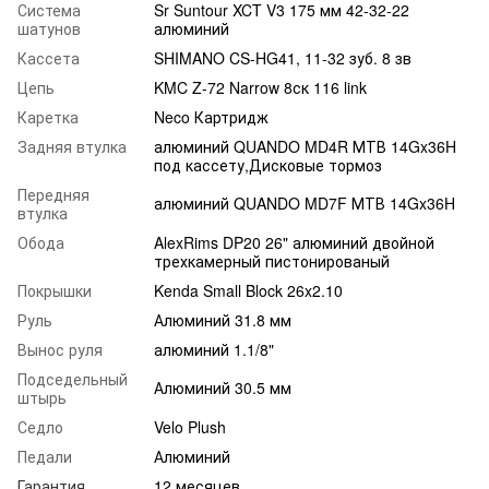
Система
Sr Suntour XCT V3 175 мм 42-32-22
шатунов
алюминий
Кассета
SHIMANO CS-HG41, 11-32 зуб. 8 зв
Цепь
KMC Z-72 Narrow 8ск 116 link
Каретка
Neco Картридж
Задняя втулка
алюминий QUANDO MD4R МТВ 14Gx36H
под кассету,Дисковые тормоз
Передняя
алюминий QUANDO MD7F МТВ 14Gx36H
втулка
Обода
AlexRims DP20 26" алюминий двойной
трехкамерный пистонированый
Покрышки
Kenda Small Block 26x2.10
Руль
Алюминий 31.8 мм
Вынос руля
алюминий 1.1/8"
Подседельный
Алюминий 30.5 мм
штырь
Седло
Velo Plush
Педали
Алюминий
Гарантия
12 месяцев