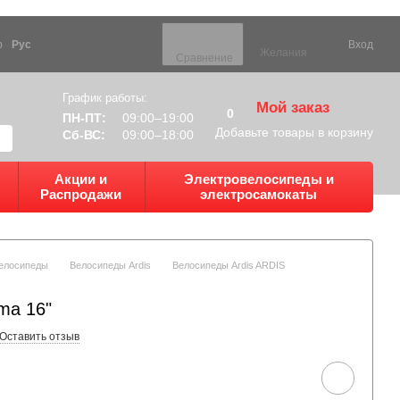
р
Рус
Вход
Желания
Сравнение
График работы:
Мой заказ
0
ПН-ПТ:
09:00–19:00
Добавьте товары в корзину
Сб-ВС:
09:00–18:00
Акции и
Электровелосипеды и
Распродажи
электросамокаты
елосипеды
Велосипеды Ardis
Велосипеды Ardis ARDIS
ma 16"
Оставить отзыв