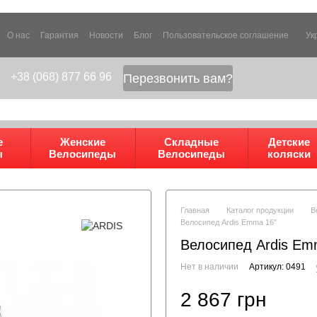
О нас
Гарантия
Новости
Блог
Пользовательское соглашение
Ук
+38 (068) 877 66 96
Перезвонить вам?
е
Женские
Складные
Детские
ы
Велосипеды
Велосипеды
коляски
Главная
Каталог продукции
В
Велосипед Ardis Emma 16"
Велосипед Ardis Em
Нет в наличии
Артикул: 0491
2 867 грн