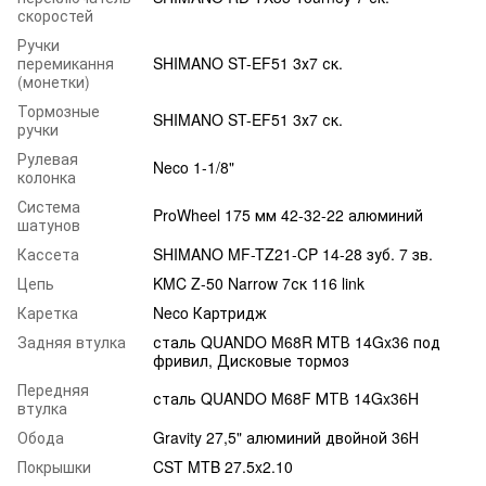
скоростей
Ручки
перемикання
SHIMANO ST-EF51 3х7 ск.
(монетки)
Тормозные
SHIMANO ST-EF51 3х7 ск.
ручки
Рулевая
Neco 1-1/8"
колонка
Система
ProWheel 175 мм 42-32-22 алюминий
шатунов
Кассета
SHIMANO MF-TZ21-CP 14-28 зуб. 7 зв.
Цепь
KMC Z-50 Narrow 7ск 116 link
Каретка
Neco Картридж
Задняя втулка
сталь QUANDO M68R МТВ 14Gx36 под
фривил, Дисковые тормоз
Передняя
сталь QUANDO M68F МТВ 14Gx36H
втулка
Обода
Gravity 27,5" алюминий двойной 36Н
Покрышки
CST MTB 27.5x2.10