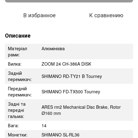
В избранное
К сравнению
Описание
Матеріал
Алюмінієва
рами:
Вилка:
ZOOM 24 CH-386A DISK
Задній
SHIMANO RD-TY21 B Tourney
перемикач:
Передній
SHIMANO FD-TX500 Tourney
перемикач:
Задні та
ARES rm2 Mechanical Disc Brake, Rotor
передні
Ø160 mm
гальма:
Вага:
14
Монетки:
SHIMANO SL-RL36