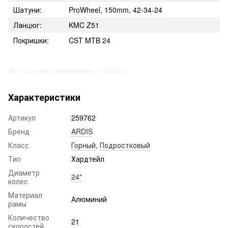
Шатуни:
ProWheel, 150mm, 42-34-24
Ланцюг:
KMC Z51
Покришки:
CST MTB 24
Метки: монтана,мантана,mantana
Характеристики
Артикул
259762
Бренд
ARDIS
Класс
Горный
,
Подростковый
Тип
Хардтейл
Диаметр
24"
колес
Материал
Алюминий
рамы
Количество
21
скоростей