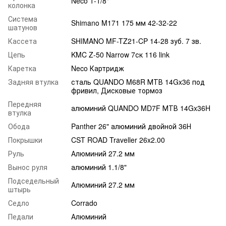
Neco 1-1/8"
колонка
Система
Shimano M171 175 мм 42-32-22
шатунов
Кассета
SHIMANO MF-TZ21-CP 14-28 зуб. 7 зв.
Цепь
KMC Z-50 Narrow 7ск 116 link
Каретка
Neco Картридж
Задняя втулка
сталь QUANDO M68R МТВ 14Gx36 под
фривил, Дисковые тормоз
Передняя
алюминий QUANDO MD7F МТВ 14Gx36H
втулка
Обода
Panther 26" алюминий двойной 36Н
Покрышки
CST ROAD Traveller 26x2.00
Руль
Алюминий 27.2 мм
Вынос руля
алюминий 1.1/8"
Подседельный
Алюминий 27.2 мм
штырь
Седло
Corrado
Педали
Алюминий