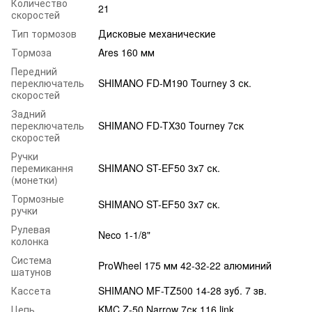
Количество
21
скоростей
Тип тормозов
Дисковые механические
Тормоза
Ares 160 мм
Передний
переключатель
SHIMANO FD-М190 Tourney 3 ск.
скоростей
Задний
переключатель
SHIMANO FD-TX30 Tourney 7ск
скоростей
Ручки
перемикання
SHIMANO ST-EF50 3х7 ск.
(монетки)
Тормозные
SHIMANO ST-EF50 3х7 ск.
ручки
Рулевая
Neco 1-1/8"
колонка
Система
ProWheel 175 мм 42-32-22 алюминий
шатунов
Кассета
SHIMANO MF-TZ500 14-28 зуб. 7 зв.
Цепь
KMC Z-50 Narrow 7ск 116 link