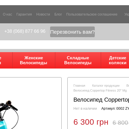
О нас
Гарантия
Новости
Блог
Пользовательское соглашение
Ук
+38 (068) 877 66 96
Перезвонить вам?
е
Женские
Складные
Детские
ы
Велосипеды
Велосипеды
коляски
Главная
Каталог продукции
В
Велосипед Coppertop Fitness 20" Mg
Велосипед Coppertop
Нет в наличии
Артикул: 0002 
6 300 грн
6 800