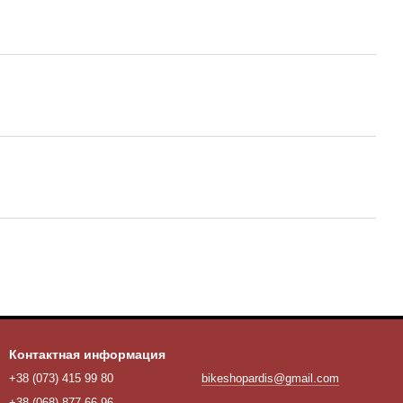
Контактная информация
+38 (073) 415 99 80
bikeshopardis@gmail.com
+38 (068) 877 66 96