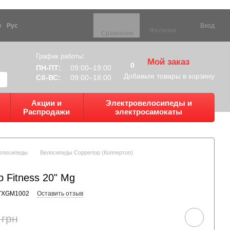
р
Рус
Вход
Желания
Сравнение
График работы:
Мой заказ
0
ПН-ПТ:
09:00–19:00
Добавьте товары в корзину
Сб-ВС:
09:00–18:00
Акции и
Электровелосипеды и
Распродажи
электросамокаты
елосипеды
Велосипеды Coppertop (Коппертоп)
 Fitness 20" Mg
ZYXGM1002
Оставить отзыв
 грн