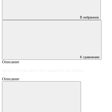
В избранное
К сравнению
Описание
метка: сити фолдинг;сшен ащдвштп;city folding
Описание