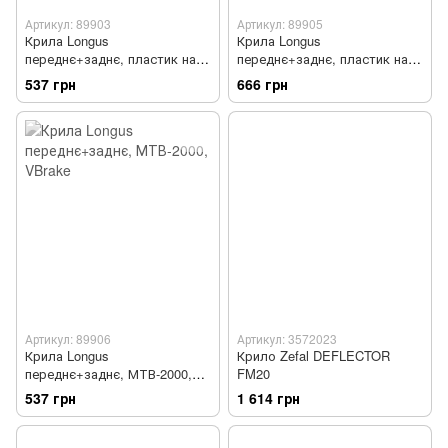
Артикул: 89903
Артикул: 89905
Крила Longus
Крила Longus
переднє+заднє, пластик на
переднє+заднє, пластик на
24/26"
26/28"
537 грн
666 грн
Артикул: 89906
Артикул: 3572023
Крила Longus
Крило Zefal DEFLECTOR
переднє+заднє, МТВ-2000,
FM20
VBrake
537 грн
1 614 грн