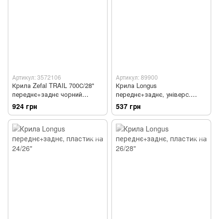
Артикул: 3572106
Артикул: 89900
Крила Zefal TRAIL 700С/28"
Крила Longus
переднє+заднє чорний
переднє+заднє, універс.
(комплект)
24/26"
924 грн
537 грн