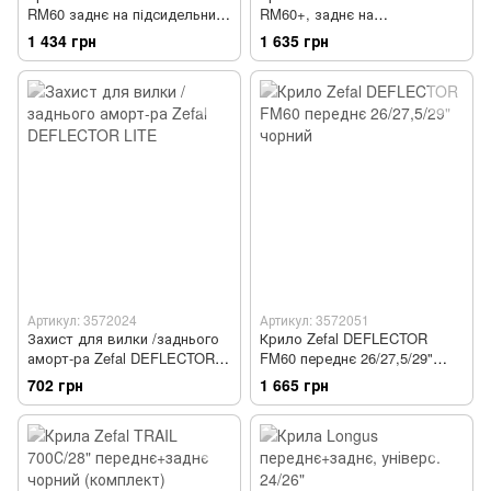
RM60 заднє на підсидельний
RM60+, заднє на
штир 26/27,5" чорний
підсидельний штир 26"/27,5"
1 434 грн
1 635 грн
чорний
Артикул: 3572024
Артикул: 3572051
Захист для вилки /заднього
Крило Zefal DEFLECTOR
аморт-ра Zefal DEFLECTOR
FM60 переднє 26/27,5/29"
LITE
чорний
702 грн
1 665 грн