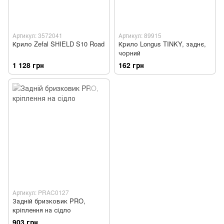
Артикул: 3572041
Артикул: 89915
Крило Zefal SHIELD S10 Road
Крило Longus TINKY, заднє,
чорний
1 128 грн
162 грн
Артикул: PRAC0127
Задній бризковик PRO,
кріплення на сідло
903 грн