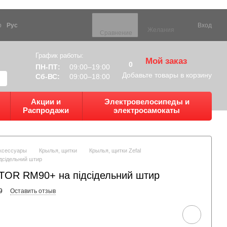
р
Рус
Вход
Желания
Сравнение
График работы:
Мой заказ
0
ПН-ПТ:
09:00–19:00
Добавьте товары в корзину
Сб-ВС:
09:00–18:00
Акции и
Электровелосипеды и
Распродажи
электросамокаты
ксессуары
Крылья, щитки
Крылья, щитки Zefal
дсідельний штир
TOR RM90+ на підсідельний штир
9
Оставить отзыв