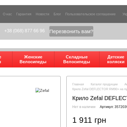
О нас
Гарантия
Новости
Блог
Пользовательское соглашение
Ук
+38 (068) 877 66 96
Перезвонить вам?
е
Женские
Складные
Детские
ы
Велосипеды
Велосипеды
коляски
Главная
Каталог продукции
А
Крило Zefal DEFLECTOR RM90+ на пі
Крило Zefal DEFLEC
Нет в наличии
Артикул: 357203
1 911 грн