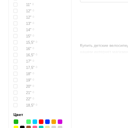
11"
0
12"
0
12"
0
13"
0
14"
0
15"
0
15,5"
0
Купить детские велосипе
16"
0
нашем интернет магазине
16,5"
0
17"
0
17,5"
0
18"
0
19"
0
20"
0
21"
0
22"
0
18,5"
0
Цвет