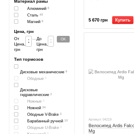
Материал рамы
Алюминий
6
Сталь
46
5 670 грн
Купить
Магний
8
Цена, грн
От
До
OK
Цена,
Цена,
грн
грн
Тип тормозов
Дисковые механические
9
Ободные
0
Дисковые
гидравлические
2
Ножные
0
Ножной
34
Ободные V-Brake
3
Артикул: 04219
Барабанный ручной
10
Велосипед Ardis Falco
Ободные U-Brake
0
Mg
0