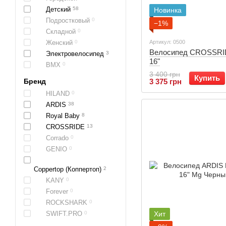
Детский
58
Новинка
Подростковый
0
−1%
Складной
0
Женский
0
Артикул: 0500
Велосипед CROSSRI
Электровелосипед
3
16"
BMX
0
3 400 грн
Купить
Бренд
3 375 грн
HILAND
0
ARDIS
38
Royal Baby
8
CROSSRIDE
13
Corrado
0
GENIO
0
Coppertop (Коппертоп)
2
KANY
0
Forever
0
ROCKSHARK
0
SWIFT.PRO
0
Хит