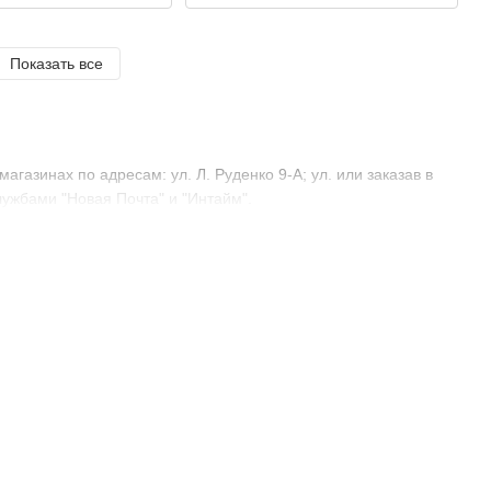
Показать все
азинах по адресам: ул. Л. Руденко 9-А; ул. или заказав в
лужбами "Новая Почта" и "Интайм".