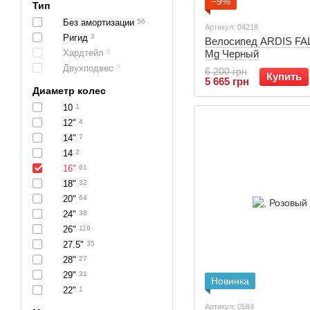
−9%
Тип
Без амортизации
56
Артикул: 04218
Ригид
3
Велосипед ARDIS FA
Хардтейл
0
Mg Черный
Двухподвес
0
6 200 грн
Купить
5 665 грн
Диаметр колес
10
1
12"
4
14"
7
14
2
16"
61
18"
32
20"
64
24"
38
26"
116
27.5"
35
28"
27
29"
31
Новинка
22"
1
Артикул: 0584