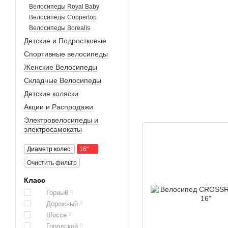
Велосипеды Royal Baby
Велосипеды Coppertop
Велосипеды Borealis
Детские и Подростковые
Спортивные велосипеды
Женские Велосипеды
Складные Велосипеды
Детские коляски
Акции и Распродажи
Электровелосипеды и
электросамокаты
Диаметр колес:
16"
Очистить фильтр
Класс
Горный
0
Дорожный
0
Шоссе
0
Городской
0