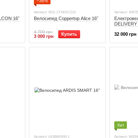
−36%
Артикул: 0011 ZYXKGC210
Артикул: 4067
LCON 16"
Велосипед Coppertop Alice 16"
Електровел
DELIVERY 1
сидіннями)
4 700 грн
Купить
32 000 грн
3 000 грн
Хит
Артикул: A16BMX044 1
Артикул: 0415