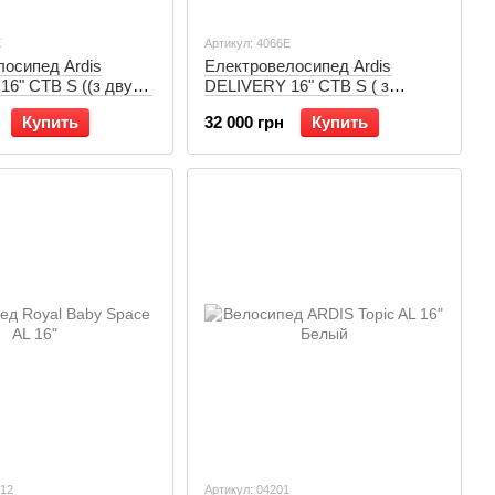
Е
Артикул: 4066Е
осипед Ardis
Електровелосипед Ardis
6" CTB S ((з двума
DELIVERY 16" CTB S ( з
кошиком позаду)
Купить
32 000 грн
Купить
412
Артикул: 04201