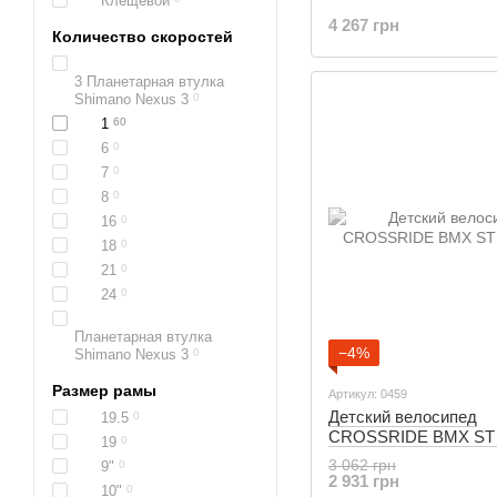
Клещевой
4 267 грн
Количество скоростей
3 Планетарная втулка
Shimano Nexus 3
0
1
60
6
0
7
0
8
0
16
0
18
0
21
0
24
0
Планетарная втулка
−4%
Shimano Nexus 3
0
Размер рамы
Артикул: 0459
Детский велосипед
19.5
0
CROSSRIDE BMX ST 
19
0
3 062 грн
9"
0
2 931 грн
10"
0