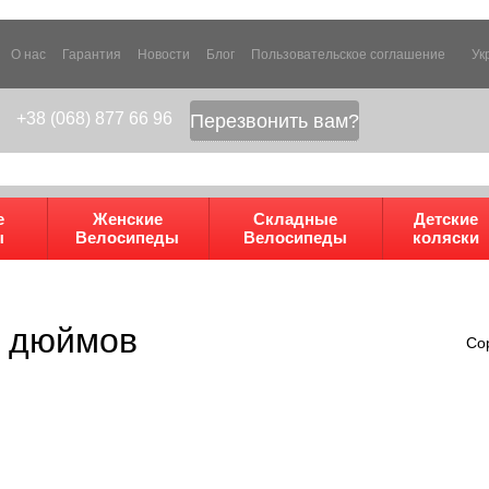
О нас
Гарантия
Новости
Блог
Пользовательское соглашение
Ук
+38 (068) 877 66 96
Перезвонить вам?
е
Женские
Складные
Детские
ы
Велосипеды
Велосипеды
коляски
" дюймов
Со