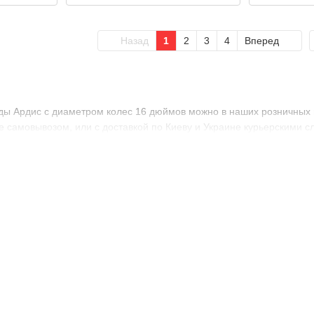
Назад
1
2
3
4
Вперед
ды Ардис с диаметром колес 16 дюймов можно в наших розничных маг
 самовывозом, или с доставкой по Киеву и Украине курьерскими с