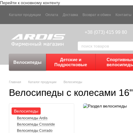
Перейти к основному контенту
Каталог продукции
Оплата
Доставка
Возврат и обмен
Контакты
+38 (073) 415 99 80
Детские и
Спортивны
Велосипеды
Подростковые
велосипед
Главная
Каталог продукции
Велосипеды
Велосипеды с колесами 16
Велосипеды
Велосипеды Ardis
Велосипеды Crossride
Велосипеды Corrado