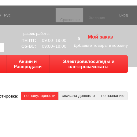
р
Рус
Вход
Желания
Сравнение
График работы:
Мой заказ
0
ПН-ПТ:
09:00–19:00
Добавьте товары в корзину
Сб-ВС:
09:00–18:00
Акции и
Электровелосипеды и
Распродажи
электросамокаты
по популярности
сначала дешевле
по названию
ртировка: