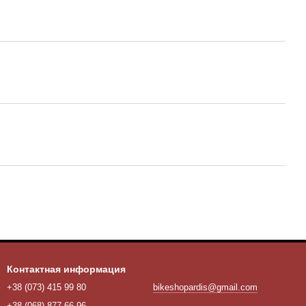
Контактная информация
+38 (073) 415 99 80
bikeshopardis@gmail.com
+38 (068) 877 66 96