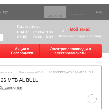
р
Рус
Вход
Желания
Сравнение
График работы:
Мой заказ
0
ПН-ПТ:
09:00–19:00
Добавьте товары в корзину
Сб-ВС:
09:00–18:00
Акции и
Электровелосипеды и
Распродажи
электросамокаты
елосипеды
Велосипеды ARDIS
ВЕЛОСИПЕД ARDIS 26 MTB AL BULL
26 MTB AL BULL
Оставить отзыв