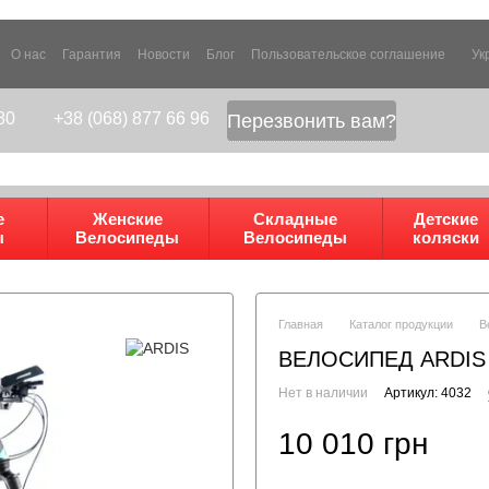
О нас
Гарантия
Новости
Блог
Пользовательское соглашение
Ук
80
+38 (068) 877 66 96
Перезвонить вам?
е
Женские
Складные
Детские
ы
Велосипеды
Велосипеды
коляски
Главная
Каталог продукции
В
ВЕЛОСИПЕД ARDIS 
Нет в наличии
Артикул: 4032
10 010 грн