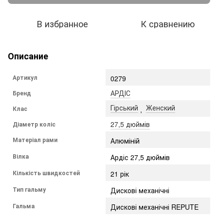
В избранное
К сравнению
Описание
Артикул
0279
АРДІС
Бренд
Гірський
Женский
Клас
,
27,5 дюймів
Діаметр коліс
Матеріал рами
Алюміній
Вілка
Ардіс 27,5 дюймів
Кількість швидкостей
21 рік
Тип гальму
Дискові механічні
Гальма
Дискові механічні REPUTE