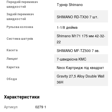
Передній перемикач
Турнір Shimano
швидкостей
Задній перемикач
SHIMANO RD-TX30 7 шт.
швидкостей
Рульова колонка
1-1/8 дюйма
Shimano M171 175 мм 42-32-
Система шатунів
22
Касета
SHIMANO MF-TZ500 7 зв.
Ланцюг
7-швидкісна KMC
Каретка
Neco Картридж під квадрат
Gravity 27,5 Alloy Double Wall
Обода
36H
Характеристики
Артикул
0279 1