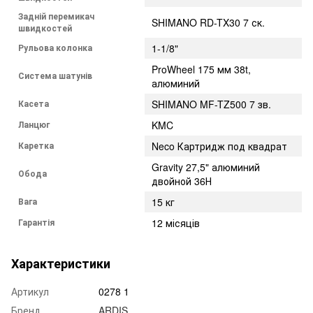
Задній перемикач
SHIMANO RD-TX30 7 ск.
швидкостей
Рульова колонка
1-1/8"
ProWheel 175 мм 38t,
Система шатунів
алюминий
Касета
SHIMANO MF-TZ500 7 зв.
Ланцюг
KMC
Каретка
Neco Картридж под квадрат
Gravity 27,5" алюминий
Обода
двойной 36Н
Вага
15 кг
Гарантія
12 місяців
Характеристики
Артикул
0278 1
Бренд
ARDIS