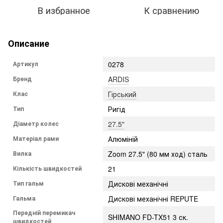
В избранное
К сравнению
Описание
Артикул
0278
Бренд
ARDIS
Клас
Гірський
Тип
Ригід
Діаметр колес
27.5"
Матеріал рами
Алюміній
Вилка
Zoom 27.5" (80 мм ход) сталь
Кількість швидкостей
21
Тип гальм
Дискові механічні
Гальма
Дискові механічні REPUTE
Передній перемикач
SHIMANO FD-TX51 3 ск.
швидкостей