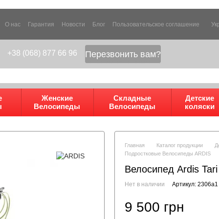
О нас
Гарантия
Новости
Блог
Пользовательское соглашение
Ук
+38 (068) 877 66 96
Перезвонить вам?
е
Женские
Складные
Детские
ы
Велосипеды
Велосипеды
коляски
Главная
Каталог продукции
Д
Подростковые Велосипеды ARDIS
Велосипед Ardis Tari
Нет в наличии
Артикул: 2306a1
9 500 грн