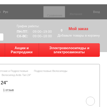
р
Рус
Вход
Желания
Сравнение
График работы:
Мой заказ
0
ПН-ПТ:
09:00–19:00
Добавьте товары в корзину
Сб-ВС:
09:00–18:00
Акции и
Электровелосипеды и
Распродажи
электросамокаты
етские и Подростковые
Подростковые Велосипеды
Велосипед Ardis Tari 24"
 24"
1 отзыв