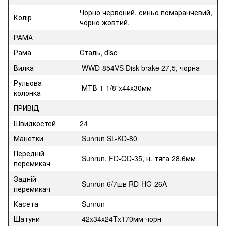
Чорно червоний, синьо помаранчевий,
Колір
чорно жовтий.
РАМА
Рама
Сталь, disc
Вилка
WWD-854VS Disk-brake 27,5, чорна
Рульова
МТВ 1-1/8"x44x30мм
колонка
ПРИВІД
Швидкостей
24
Манетки
Sunrun SL-KD-80
Передній
Sunrun, FD-QD-35, н. тяга 28,6мм
перемикач
Задній
Sunrun 6/7шв RD-HG-26A
перемикач
Касета
Sunrun
Шатуни
42x34x24Tx170мм чорн