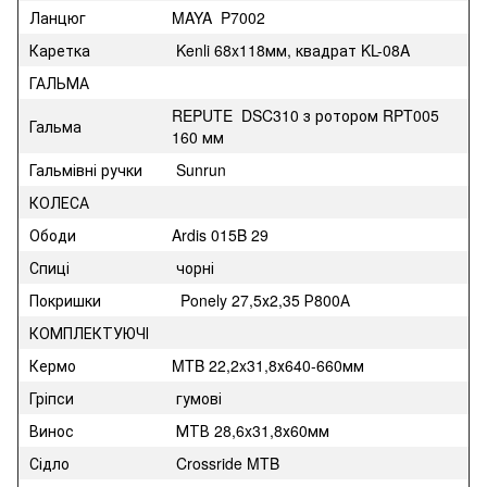
Ланцюг
MAYA P7002
Каретка
Kenli 68x118мм, квадрат KL-08A
ГАЛЬМА
REPUTE DSC310 з ротором RPT005
Гальма
160 мм
Гальмівні ручки
Sunrun
КОЛЕСА
Ободи
Ardis 015B 29
Спиці
чорні
Покришки
Ponely 27,5х2,35 Р800А
КОМПЛЕКТУЮЧІ
Кермо
MTB 22,2x31,8х640-660мм
Гріпси
гумові
Винос
МТВ 28,6x31,8х60мм
Сідло
Crossride MTB