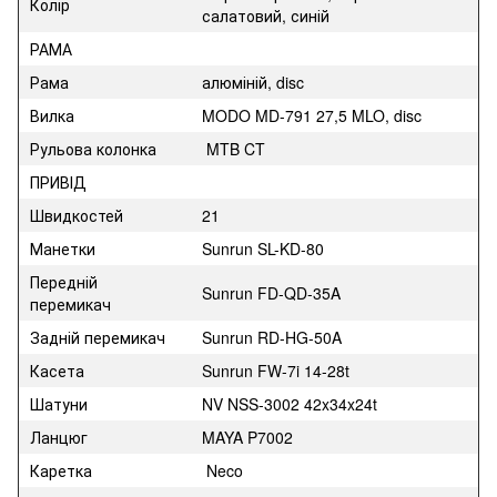
Колір
салатовий, синій
РАМА
Рама
алюміній, disc
Вилка
MODO MD-791 27,5 MLO, disc
Рульова колонка
MTB CT
ПРИВІД
Швидкостей
21
Манетки
Sunrun SL-KD-80
Передній
Sunrun FD-QD-35A
перемикач
Задній перемикач
Sunrun RD-HG-50A
Касета
Sunrun FW-7i 14-28t
Шатуни
NV NSS-3002 42x34x24t
Ланцюг
MAYA P7002
Каретка
Neco