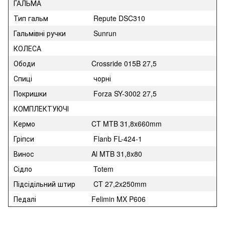
ГАЛЬМА
Тип гальм
Repute DSC310
Гальмівні ручки
Sunrun
КОЛЕСА
Ободи
Crossride 015B 27,5
Спиці
чорні
Покришки
Forza SY-3002 27,5
КОМПЛЕКТУЮЧІ
Кермо
CT MTB 31,8x660mm
Гріпси
Flanb FL-424-1
Винос
Al MTB 31,8x80
Сідло
Totem
Підсідільний штир
CT 27,2x250mm
Педалі
Felimin MX P606