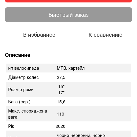
Быстрый заказ
В избранное
К сравнению
Описание
ип велосипеда
MTB, хартейл
Діаметр колес
27,5
15"
Розмір рами
17"
Вага (сер.)
15,6
Макс. споряджена
110
вага
Рік
2020
чорно-червоний, чорно-