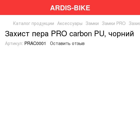
ARDIS-BIKE
Каталог продукции
Аксессуары
Замки
Замки PRO
Захи
Захист пера PRO carbon PU, чорний
Артикул:
PRAC0001
Оставить отзыв