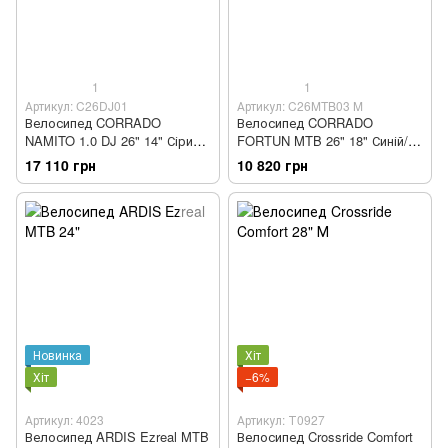
1
1
Артикул: C26DJ01
Артикул: C26MTB03 M
Велосипед CORRADO
Велосипед CORRADO
NAMITO 1.0 DJ 26" 14" Сірий/
FORTUN MTB 26" 18" Синій/
Чорний (C26DJ01)
Чорний (C26MTB03 M)
17 110 грн
10 820 грн
Новинка
Хіт
Хіт
−6%
Артикул: 4023
Артикул: Т0927
Велосипед ARDIS Ezreal MTB
Велосипед Crossride Comfort