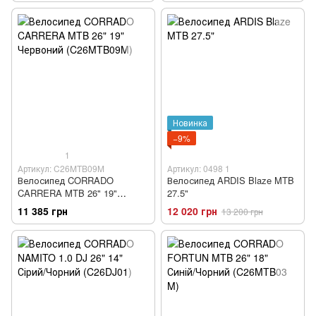
Новинка
−9%
1
Артикул: C26MTB09M
Артикул: 0498 1
Велосипед CORRADO
Велосипед ARDIS Blaze MTB
CARRERA MTB 26" 19"
27.5"
Червоний (C26MTB09M)
11 385 грн
12 020 грн
13 200 грн