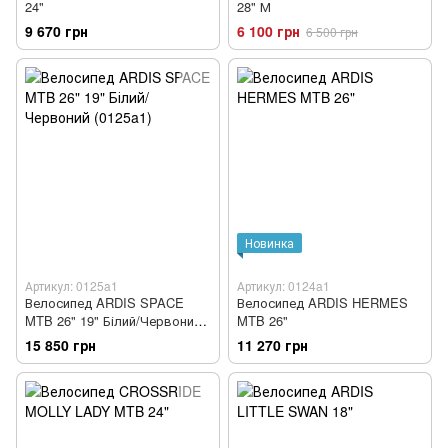
24"
28" М
9 670 грн
6 100 грн
6 500 грн
Новинка
Артикул: 0125a1
Артикул: 0124a1
Велосипед ARDIS SPACE
Велосипед ARDIS HERMES
MTB 26" 19" Білий/Червоний
MTB 26"
(0125a1)
15 850 грн
11 270 грн